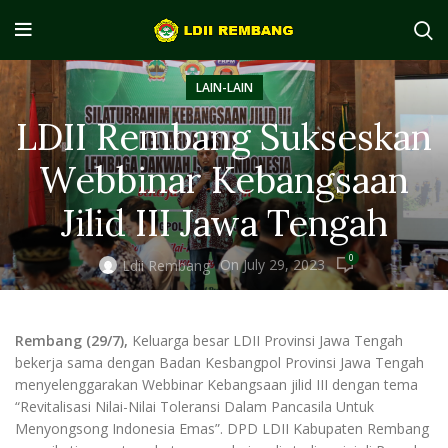
LAIN-LAIN
LDII Rembang Sukseskan
Webbinar Kebangsaan
Jilid III Jawa Tengah
0
On July 29, 2023
Ldii Rembang
Rembang (29/7),
Keluarga besar LDII Provinsi Jawa Tengah
bekerja sama dengan Badan Kesbangpol Provinsi Jawa Tengah
menyelenggarakan Webbinar Kebangsaan jilid III dengan tema
“Revitalisasi Nilai-Nilai Toleransi Dalam Pancasila Untuk
Menyongsong Indonesia Emas”. DPD LDII Kabupaten Rembang