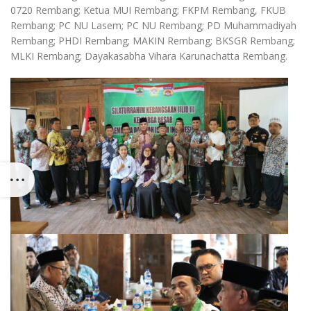
0720 Rembang; Ketua MUI Rembang; FKPM Rembang, FKUB
Rembang; PC NU Lasem; PC NU Rembang; PD Muhammadiyah
Rembang; PHDI Rembang; MAKIN Rembang; BKSGR Rembang;
MLKI Rembang; Dayakasabha Vihara Karunachatta Rembang.