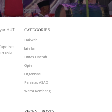
byar HUT
CATEGORIES
Dakwah
Kapolres
lain-lain
an usia
Lintas Daerah
Opini
Organisasi
Persinas ASAD
Warta Rembang
RECENT POSTS