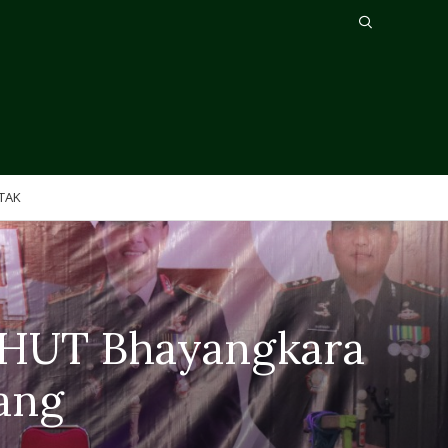
TAK
 HUT Bhayangkara
ang