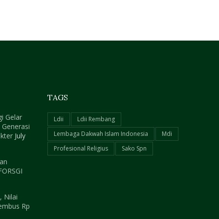
TAGS
i Gelar
Ldii
Ldii Rembang
k Generasi
Lembaga Dakwah Islam Indonesia
Mdi
kter
July
Profesional Religius
Sako Spn
aan
 FORSGI
 Nilai
embus Rp