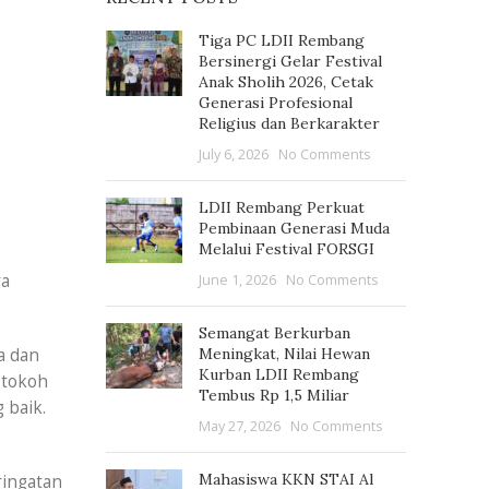
Tiga PC LDII Rembang
Bersinergi Gelar Festival
Anak Sholih 2026, Cetak
Generasi Profesional
Religius dan Berkarakter
July 6, 2026
No Comments
LDII Rembang Perkuat
Pembinaan Generasi Muda
Melalui Festival FORSGI
ya
June 1, 2026
No Comments
Semangat Berkurban
a dan
Meningkat, Nilai Hewan
Kurban LDII Rembang
 tokoh
Tembus Rp 1,5 Miliar
 baik.
May 27, 2026
No Comments
Mahasiswa KKN STAI Al
ringatan