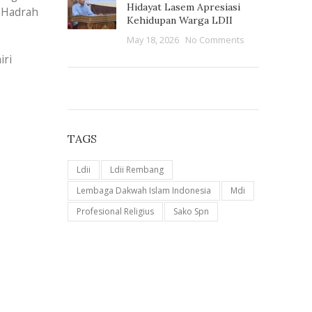
Hidayat Lasem Apresiasi
 Hadrah
Kehidupan Warga LDII
May 18, 2026
No Comments
iri
INSPIRATION DESIGN
Accessories for
kitchen
TAGS
VIEW MORE
Ldii
Ldii Rembang
Lembaga Dakwah Islam Indonesia
Mdi
Profesional Religius
Sako Spn