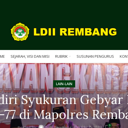
ME
SEJARAH, VISI DAN MISI
RUBRIK
SUSUNAN PENGURUS
KON
LAIN-LAIN
diri Syukuran Gebyar
 -77 di Mapolres Remb
0
On July 7, 2023
Posted by
Ldii Rembang