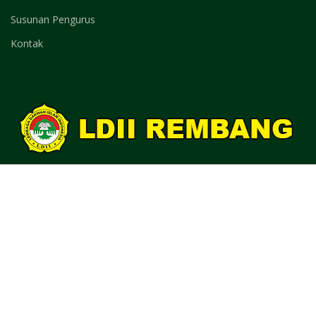
Susunan Pengurus
Kontak
Website Resmi LDII Rembang.
Hubungi kami untuk pertanyaan dan follow social media kami.
0821-3919-8450