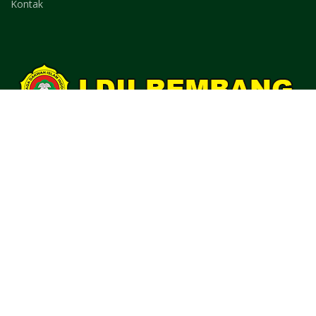
Kontak
Website Resmi LDII Rembang.
Hubungi kami untuk pertanyaan dan follow social media kami.
0821-3919-8450
2021 Managed by
LDII REMBANG
. Portal Berita LDII REMBANG