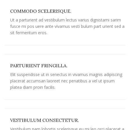
COMMODO SCELERISQUE.
Ut a parturient ad vestibulum lectus varius dignistami sarim
fusce mi pos uere ante vivamus vesti bulum part urient sed a
sit fermentum eros.
PARTURIENT FRINGILLA.
Elit suspendisse ut in senectus in vivamus magnis adipiscing
placerat accumsan laoreet nec penatibus a vel ut ipsum
platea diam proin facilis.
VESTIBULUM CONSECTETUR.
Vestibulum nam lobortis scelerisque eu mi leo orci placerat a